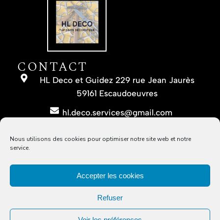
CONTACT
HL Deco et Guidez 229 rue Jean Jaurès
59161 Escaudoeuvres
hl.deco.services@gmail.com
06 09 47 78 57 / 03 61 14 91 40
Nous utilisons des cookies pour optimiser notre site web et notre
service.
INFO LÉGALES
Mentions légales
Accepter les cookies
Politique de cookies
Refuser
SUIVEZ-NOUS
Voir les préférences