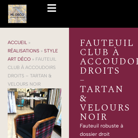
FAUTEUIL
ACCUEIL
»
CLUB À
RÉALISATIONS
»
STYLE
ACCOUDOI
ART DÉCO
»
FAUTEUIL
DROITS
CLUB À ACCOUDOIRS
DROITS – TARTAN &
–
VELOURS NOIR
TARTAN
&
VELOURS
NOIR
Fauteuil robuste à
dossier droit