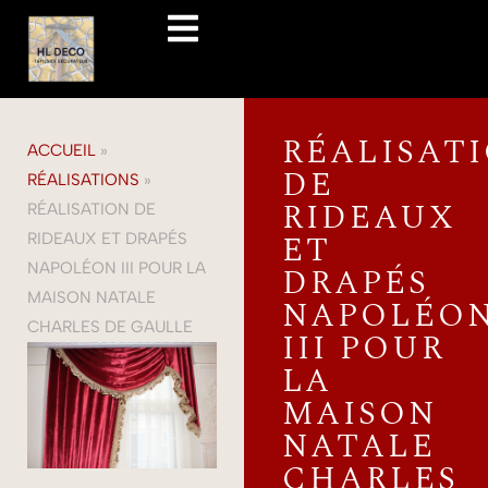
RÉALISAT
ACCUEIL
»
DE
RÉALISATIONS
»
RIDEAUX
RÉALISATION DE
ET
RIDEAUX ET DRAPÉS
NAPOLÉON III POUR LA
DRAPÉS
MAISON NATALE
NAPOLÉO
CHARLES DE GAULLE
III POUR
LA
MAISON
NATALE
CHARLES